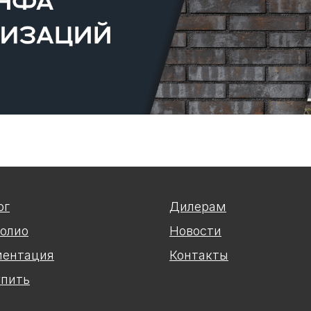
ог
Дилерам
олио
Новости
ентация
Контакты
упить