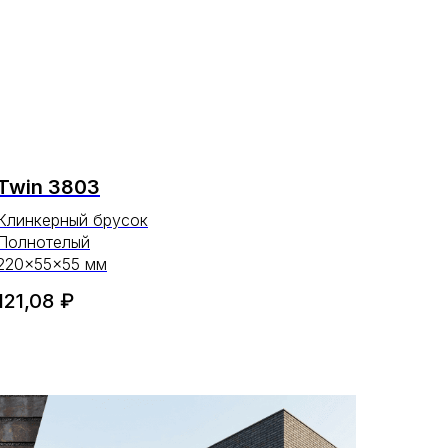
Twin 3803
Клинкерный брусок
Полнотелый
220×55×55 мм
121,08
₽