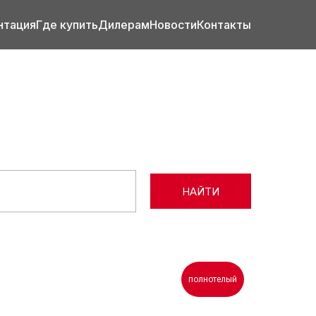
нтация
Где купить
Дилерам
Новости
Контакты
НАЙТИ
полнотелый