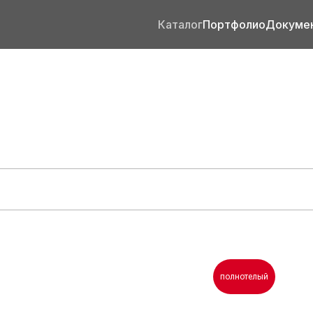
Каталог
Портфолио
Докуме
полнотелый