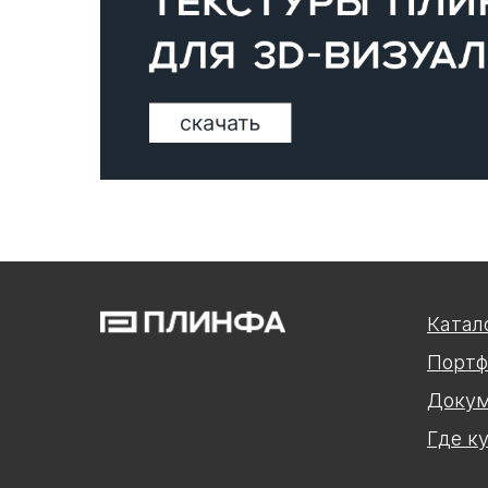
Катал
Портф
Докум
Где к